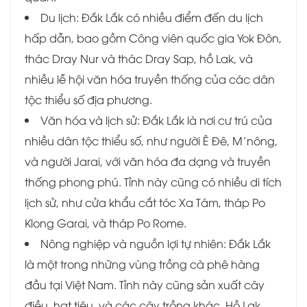
Du lịch: Đắk Lắk có nhiều điểm đến du lịch
hấp dẫn, bao gồm Công viên quốc gia Yok Đôn,
thác Dray Nur và thác Dray Sap, hồ Lak, và
nhiều lễ hội văn hóa truyền thống của các dân
tộc thiểu số địa phương.
Văn hóa và lịch sử: Đắk Lắk là nơi cư trú của
nhiều dân tộc thiểu số, như người Ê Đê, M’nông,
và người Jarai, với văn hóa đa dạng và truyền
thống phong phú. Tỉnh này cũng có nhiều di tích
lịch sử, như cửa khẩu cắt tóc Xa Tám, tháp Po
Klong Garai, và tháp Po Rome.
Nông nghiệp và nguồn lợi tự nhiên: Đắk Lắk
là một trong những vùng trồng cà phê hàng
đầu tại Việt Nam. Tỉnh này cũng sản xuất cây
điều, hạt tiêu, và các cây trồng khác. Hồ Lak,