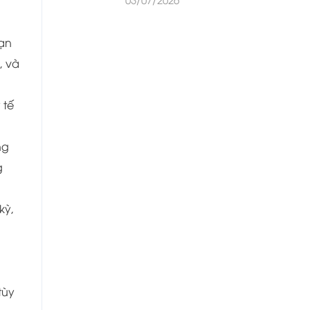
bạn
, và
 tế
ng
g
kỳ,
tùy