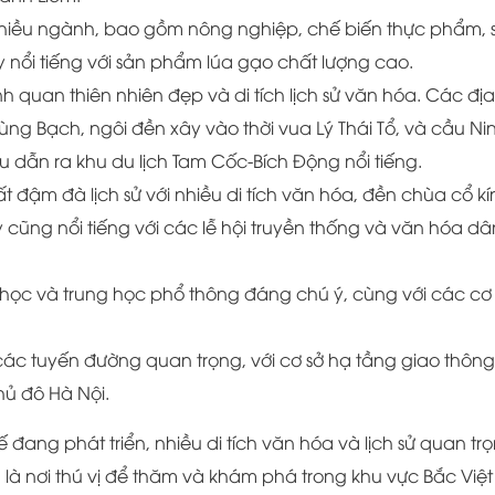
 nhiều ngành, bao gồm nông nghiệp, chế biến thực phẩm, 
y nổi tiếng với sản phẩm lúa gạo chất lượng cao.
h quan thiên nhiên đẹp và di tích lịch sử văn hóa. Các địa
ùng Bạch, ngôi đền xây vào thời vua Lý Thái Tổ, và cầu Ni
 dẫn ra khu du lịch Tam Cốc-Bích Động nổi tiếng.
 đậm đà lịch sử với nhiều di tích văn hóa, đền chùa cổ kí
y cũng nổi tiếng với các lễ hội truyền thống và văn hóa dâ
học và trung học phổ thông đáng chú ý, cùng với các cơ
ác tuyến đường quan trọng, với cơ sở hạ tầng giao thông
Thủ đô Hà Nội.
 đang phát triển, nhiều di tích văn hóa và lịch sử quan tr
, là nơi thú vị để thăm và khám phá trong khu vực Bắc Việt