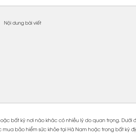
Nội dung bài viết
ặc bất kỳ nơi nào khác có nhiều lý do quan trọng. Dưới 
iệc mua bảo hiểm sức khỏe tại Hà Nam hoặc trong bất kỳ đ