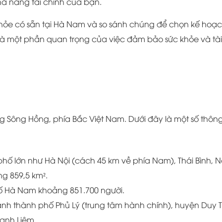
ả năng tài chính của bạn.
khỏe có sẵn tại Hà Nam và so sánh chúng để chọn kế hoạ
là một phần quan trọng của việc đảm bảo sức khỏe và tài
Sông Hồng, phía Bắc Việt Nam. Dưới đây là một số thông
phố lớn như Hà Nội (cách 45 km về phía Nam), Thái Bình, 
ng 859,5 km².
số Hà Nam khoảng 851.700 người.
nh thành phố Phủ Lý (trung tâm hành chính), huyện Duy T
anh Liêm.