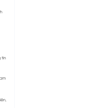
ch
 tin
Nam
iên,