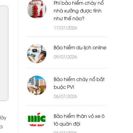
Phí bảo hiểm cháy nổ
nhà xưởng được tính
như thế nào?
17/07/2026
Bảo hiểm du lịch online
09/07/2026
Bảo hiểm cháy nổ bắt
buộc PVI
06/07/2026
Bảo hiểm thân vỏ xe ô
đây
tô quân đội
ịa
03/07/2026