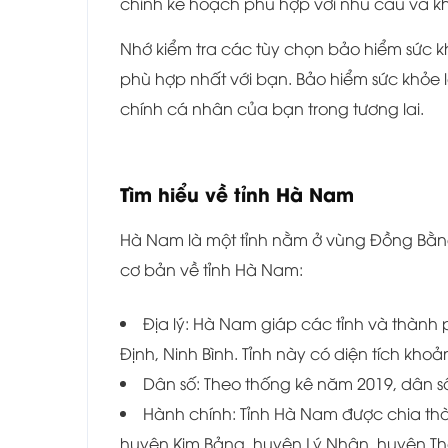
chỉnh kế hoạch phù hợp với nhu cầu và kh
Nhớ kiểm tra các tùy chọn bảo hiểm sức 
phù hợp nhất với bạn. Bảo hiểm sức khỏe 
chính cá nhân của bạn trong tương lai.
Tìm hiểu về tỉnh
Hà Nam
Hà Nam là một tỉnh nằm ở vùng Đồng Bằng 
cơ bản về tỉnh Hà Nam:
Địa lý: Hà Nam giáp các tỉnh và thành 
Định, Ninh Bình. Tỉnh này có diện tích khoả
Dân số: Theo thống kê năm 2019, dân 
Hành chính: Tỉnh Hà Nam được chia thà
huyện Kim Bảng, huyện Lý Nhân, huyện Th