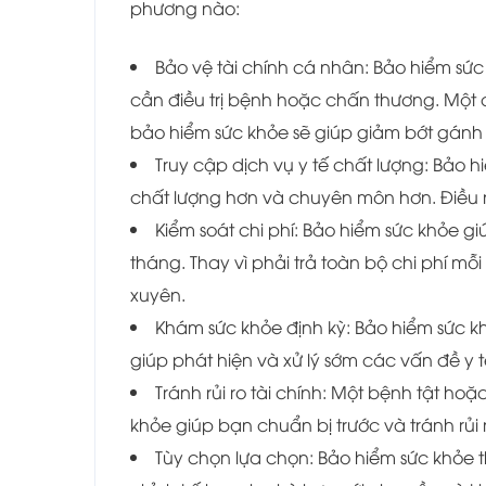
phương nào:
Bảo vệ tài chính cá nhân: Bảo hiểm sức
cần điều trị bệnh hoặc chấn thương. Một cu
bảo hiểm sức khỏe sẽ giúp giảm bớt gánh
Truy cập dịch vụ y tế chất lượng: Bảo 
chất lượng hơn và chuyên môn hơn. Điều 
Kiểm soát chi phí: Bảo hiểm sức khỏe g
tháng. Thay vì phải trả toàn bộ chi phí mỗ
xuyên.
Khám sức khỏe định kỳ: Bảo hiểm sức k
giúp phát hiện và xử lý sớm các vấn đề y tế
Tránh rủi ro tài chính: Một bệnh tật ho
khỏe giúp bạn chuẩn bị trước và tránh rủi
Tùy chọn lựa chọn: Bảo hiểm sức khỏe 