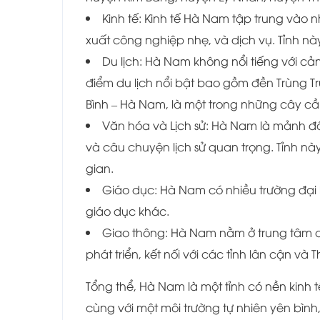
Kinh tế: Kinh tế Hà Nam tập trung vào
xuất công nghiệp nhẹ, và dịch vụ. Tỉnh nà
Du lịch: Hà Nam không nổi tiếng với cản
điểm du lịch nổi bật bao gồm đền Trùng Tr
Bình – Hà Nam, là một trong những cây cầu
Văn hóa và Lịch sử: Hà Nam là mảnh đất
và câu chuyện lịch sử quan trọng. Tỉnh nà
gian.
Giáo dục: Hà Nam có nhiều trường đại 
giáo dục khác.
Giao thông: Hà Nam nằm ở trung tâm c
phát triển, kết nối với các tỉnh lân cận và 
Tổng thể, Hà Nam là một tỉnh có nền kinh tế
cùng với một môi trường tự nhiên yên bình