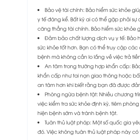
Bảo vệ tài chính: Bảo hiểm sức khỏe giú
y tế đáng kể. Bất kỳ ai có thể gặp phải sự 
căng thẳng tài chính. Bảo hiểm sức khỏe 
Đảm bảo chất lượng dịch vụ y tế: Bảo 
sức khỏe tốt hơn. Bạn có thể truy cập các 
bệnh mà không cần lo lắng về việc trả tiền
An tâm trong trường hợp khẩn cấp: Bả
khẩn cấp như tai nạn giao thông hoặc bất
an tâm hơn khi biết rằng bạn đã được đảm
Phòng ngừa bệnh tật: Nhiều chương tr
việc kiểm tra sức khỏe định kỳ, tiêm phòn
hiện bệnh sớm và tránh bệnh tật.
Tuân thủ luật pháp: Một số quốc gia 
đó. Việc không tuân thủ luật pháp này có