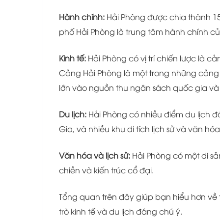
Hành chính:
Hải Phòng được chia thành 15
phố Hải Phòng là trung tâm hành chính của
Kinh tế:
Hải Phòng có vị trí chiến lược là c
Cảng Hải Phòng là một trong những cảng 
lớn vào nguồn thu ngân sách quốc gia và p
Du lịch:
Hải Phòng có nhiều điểm du lịch 
Gia, và nhiều khu di tích lịch sử và văn hó
Văn hóa và lịch sử:
Hải Phòng có một di sả
chiền và kiến trúc cổ đại.
Tổng quan trên đây giúp bạn hiểu hơn về 
trò kinh tế và du lịch đáng chú ý.