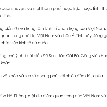
 quận, huyện, và một thành phố thuộc trực thuộc tỉnh. T
 tỉnh.
ảng biển lớn và trung tâm kinh tế quan trọng của Việt Nam.
quan trọng nhất tại Việt Nam và châu Á. Tỉnh này đóng 
hát triển kinh tế cả nước.
đáng chú ý như bãi biển Đồ Sơn, đảo Cát Bà, Công viên H
a khác.
n văn hóa và lịch sử phong phú, với nhiều đền đài, chùa
tỉnh Hải Phòng, một địa điểm quan trọng của Việt Nam với