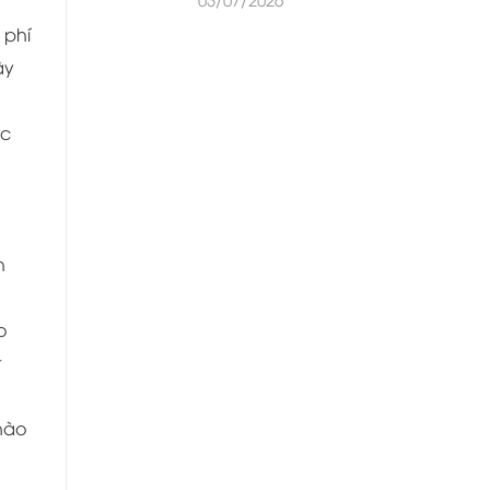
 phí
ây
óc
h
o
t
nào