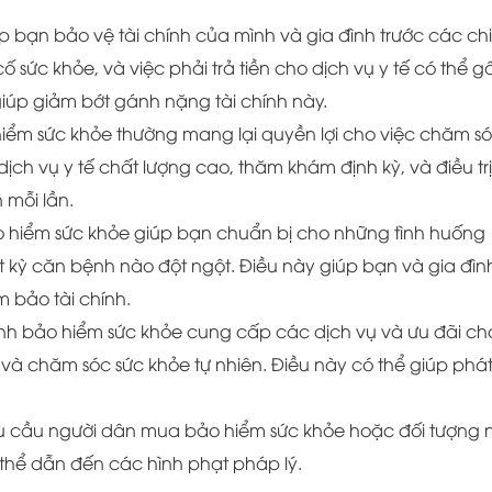
p bạn bảo vệ tài chính của mình và gia đình trước các chi
cố sức khỏe, và việc phải trả tiền cho dịch vụ y tế có thể g
giúp giảm bớt gánh nặng tài chính này.
hiểm sức khỏe thường mang lại quyền lợi cho việc chăm s
dịch vụ y tế chất lượng cao, thăm khám định kỳ, và điều trị
 mỗi lần.
o hiểm sức khỏe giúp bạn chuẩn bị cho những tình huống
 kỳ căn bệnh nào đột ngột. Điều này giúp bạn và gia đìn
 bảo tài chính.
ình bảo hiểm sức khỏe cung cấp các dịch vụ và ưu đãi ch
g và chăm sóc sức khỏe tự nhiên. Điều này có thể giúp phá
yêu cầu người dân mua bảo hiểm sức khỏe hoặc đối tượng 
 thể dẫn đến các hình phạt pháp lý.