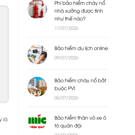
Phí bảo hiểm cháy nổ
nhà xưởng được tính
như thế nào?
17/07/2026
Bảo hiểm du lịch online
09/07/2026
Bảo hiểm cháy nổ bắt
buộc PVI
06/07/2026
Bảo hiểm thân vỏ xe ô
y là
tô quân đội
03/07/2026