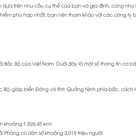
 dựa trên nhu cầu cụ thể của bạn và gia đình, cũng như
o hiểm phù hợp nhất, bạn nên tham khảo với các công ty 
i Bắc Bộ của Việt Nam. Dưới đây là một số thông tin cơ b
 Bộ, giáp biển Đông và tỉnh Quảng Ninh phía bắc, cách
ên khoảng 1.526,45 km².
ải Phòng có dân số khoảng 2,019 triệu người.