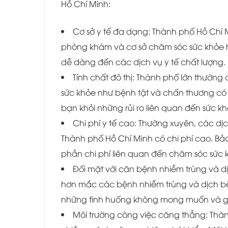
Hồ Chí Minh:
Cơ sở y tế đa dạng: Thành phố Hồ Chí M
phòng khám và cơ sở chăm sóc sức khỏe h
dễ dàng đến các dịch vụ y tế chất lượng.
Tính chất đô thị: Thành phố lớn thườn
sức khỏe như bệnh tật và chấn thương có 
bạn khỏi những rủi ro liên quan đến sức kh
Chi phí y tế cao: Thường xuyên, các dịc
Thành phố Hồ Chí Minh có chi phí cao. Bảo
phần chi phí liên quan đến chăm sóc sức 
Đối mặt với căn bệnh nhiễm trùng và d
hơn mắc các bệnh nhiễm trùng và dịch bệ
những tình huống không mong muốn và gi
Môi trường công việc căng thẳng: Thành