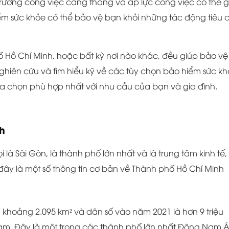
trường công việc căng thẳng và áp lực công việc có thể 
hiểm sức khỏe có thể bảo vệ bạn khỏi những tác động tiêu 
 Hồ Chí Minh, hoặc bất kỳ nơi nào khác, đều giúp bảo vệ
ghiên cứu và tìm hiểu kỹ về các tùy chọn bảo hiểm sức k
lựa chọn phù hợp nhất với nhu cầu của bạn và gia đình.
h
là Sài Gòn, là thành phố lớn nhất và là trung tâm kinh tế,
đây là một số thông tin cơ bản về Thành phố Hồ Chí Minh
h khoảng 2.095 km² và dân số vào năm 2021 là hơn 9 triệu
Nam. Đây là một trong các thành phố lớn nhất Đông Nam Á