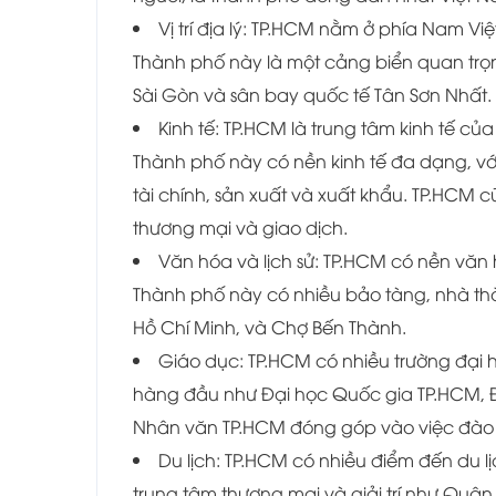
Vị trí địa lý: TP.HCM nằm ở phía Nam V
Thành phố này là một cảng biển quan trọ
Sài Gòn và sân bay quốc tế Tân Sơn Nhất.
Kinh tế: TP.HCM là trung tâm kinh tế 
Thành phố này có nền kinh tế đa dạng, v
tài chính, sản xuất và xuất khẩu. TP.HCM 
thương mại và giao dịch.
Văn hóa và lịch sử: TP.HCM có nền văn h
Thành phố này có nhiều bảo tàng, nhà thờ,
Hồ Chí Minh, và Chợ Bến Thành.
Giáo dục: TP.HCM có nhiều trường đại h
hàng đầu như Đại học Quốc gia TP.HCM, Đ
Nhân văn TP.HCM đóng góp vào việc đào 
Du lịch: TP.HCM có nhiều điểm đến du 
trung tâm thương mại và giải trí như Quận 