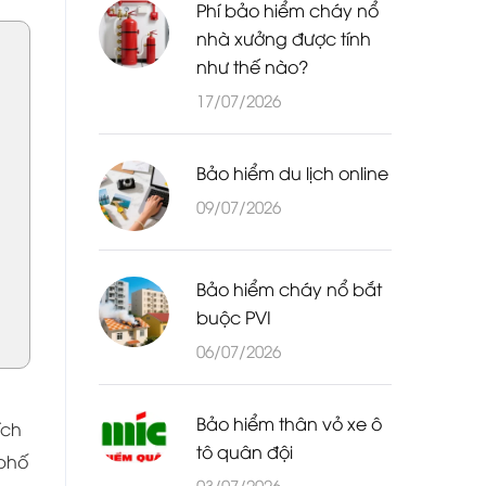
Phí bảo hiểm cháy nổ
nhà xưởng được tính
như thế nào?
17/07/2026
Bảo hiểm du lịch online
09/07/2026
Bảo hiểm cháy nổ bắt
buộc PVI
06/07/2026
Bảo hiểm thân vỏ xe ô
ích
tô quân đội
 phố
03/07/2026