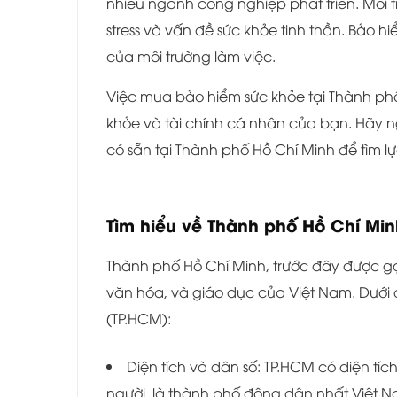
nhiều ngành công nghiệp phát triển. Môi 
stress và vấn đề sức khỏe tinh thần. Bảo 
của môi trường làm việc.
Việc mua bảo hiểm sức khỏe tại Thành phố
khỏe và tài chính cá nhân của bạn. Hãy n
có sẵn tại Thành phố Hồ Chí Minh để tìm 
Tìm hiểu về
Thành phố Hồ Chí Min
Thành phố Hồ Chí Minh, trước đây được gọi 
văn hóa, và giáo dục của Việt Nam. Dưới 
(TP.HCM):
Diện tích và dân số: TP.HCM có diện tíc
người, là thành phố đông dân nhất Việt 