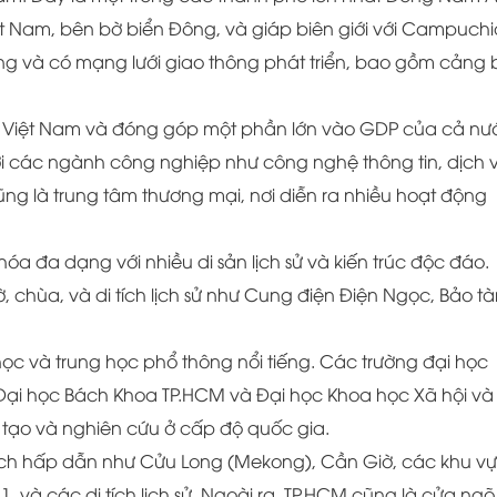
iệt Nam, bên bờ biển Đông, và giáp biên giới với Campuchi
ng và có mạng lưới giao thông phát triển, bao gồm cảng 
của Việt Nam và đóng góp một phần lớn vào GDP của cả nư
ới các ngành công nghiệp như công nghệ thông tin, dịch 
cũng là trung tâm thương mại, nơi diễn ra nhiều hoạt động
óa đa dạng với nhiều di sản lịch sử và kiến trúc độc đáo.
 chùa, và di tích lịch sử như Cung điện Điện Ngọc, Bảo t
ọc và trung học phổ thông nổi tiếng. Các trường đại học
ại học Bách Khoa TP.HCM và Đại học Khoa học Xã hội và
tạo và nghiên cứu ở cấp độ quốc gia.
lịch hấp dẫn như Cửu Long (Mekong), Cần Giờ, các khu v
1, và các di tích lịch sử. Ngoài ra, TP.HCM cũng là cửa ngõ